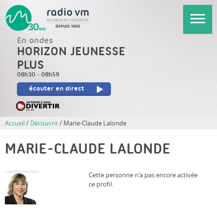
Aller
au
contenu
En ondes
principal
HORIZON JEUNESSE
PLUS
08h30
-
08h59
écouter en direct
Accueil
/
Découvrir
/
Marie-Claude Lalonde
MARIE-CLAUDE LALONDE
Cette personne n'a pas encore activée
ce profil.