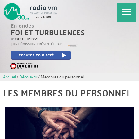
Aller
au
contenu
En ondes
principal
FOI ET TURBULENCES
09h00
-
09h59
UNE ÉMISSION PRÉSENTÉE PAR
écouter en direct
Accueil
/
Découvrir
/
Membres du personnel
LES MEMBRES DU PERSONNEL