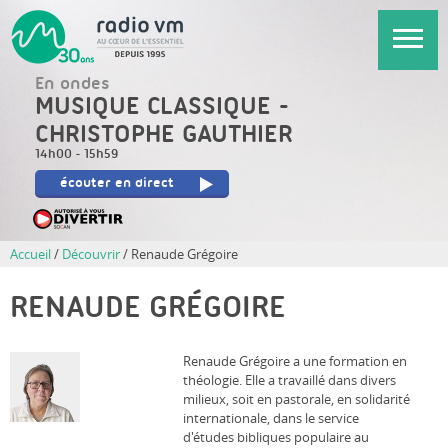
Aller
au
contenu
En ondes
principal
MUSIQUE CLASSIQUE -
CHRISTOPHE GAUTHIER
14h00
-
15h59
écouter en direct
Accueil
/
Découvrir
/
Renaude Grégoire
RENAUDE GRÉGOIRE
Renaude Grégoire a une formation en
théologie. Elle a travaillé dans divers
milieux, soit en pastorale, en solidarité
internationale, dans le service
d'études bibliques populaire au