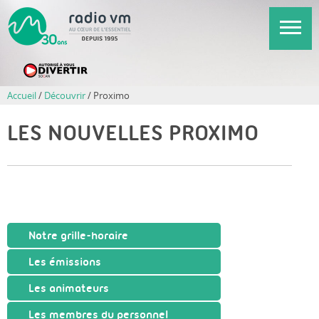
Aller
au
contenu
principal
Accueil
/
Découvrir
/
Proximo
LES NOUVELLES PROXIMO
Notre grille-horaire
Les émissions
Les animateurs
Les membres du personnel