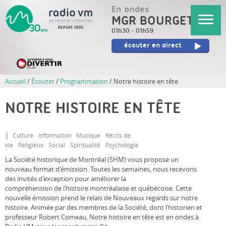
Aller
En ondes
au
MGR BOURGET
contenu
01h30
-
01h59
principal
écouter en direct
Accueil
/
Écouter
/
Programmation
/
Notre histoire en tête
NOTRE HISTOIRE EN TÊTE
Culture
Information
Musique
Récits de
vie
Religieux
Social
Spiritualité
Psychologie
La Société historique de Montréal (SHM) vous propose un
nouveau format d'émission. Toutes les semaines, nous recevons
des invités d'exception pour améliorer la
compréhension de l’histoire montréalaise et québécoise. Cette
nouvelle émission prend le relais de Nouveaux regards sur notre
histoire. Animée par des membres de la Société, dont l’historien et
professeur Robert Comeau, Notre histoire en tête est en ondes à