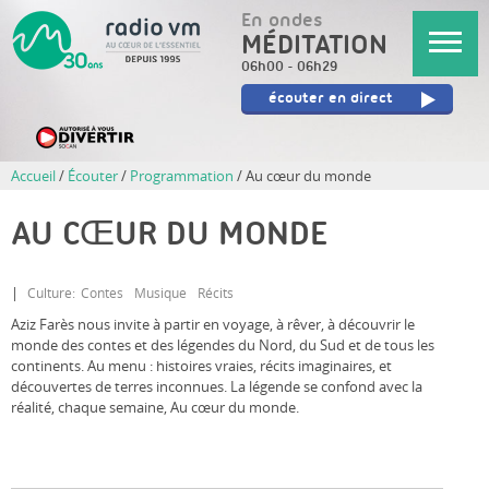
Aller
En ondes
au
MÉDITATION
contenu
06h00
-
06h29
principal
écouter en direct
Accueil
/
Écouter
/
Programmation
/
Au cœur du monde
AU CŒUR DU MONDE
Culture
Contes
Musique
Récits
Aziz Farès nous invite à partir en voyage, à rêver, à découvrir le
monde des contes et des légendes du Nord, du Sud et de tous les
continents. Au menu : histoires vraies, récits imaginaires, et
découvertes de terres inconnues. La légende se confond avec la
réalité, chaque semaine, Au cœur du monde.