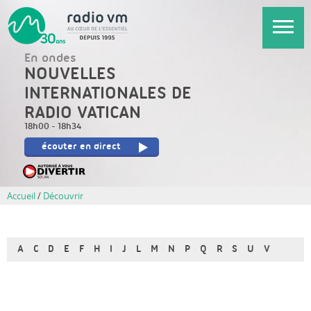
Aller
au
contenu
En ondes
principal
NOUVELLES
INTERNATIONALES DE
RADIO VATICAN
18h00
-
18h34
écouter en direct
Accueil
/
Découvrir
A
C
D
E
F
H
I
J
L
M
N
P
Q
R
S
U
V