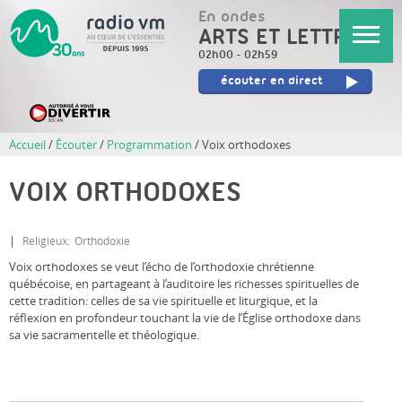
Aller
En ondes
au
ARTS ET LETTRES
contenu
02h00
-
02h59
principal
écouter en direct
Accueil
/
Écouter
/
Programmation
/
Voix orthodoxes
VOIX ORTHODOXES
Religieux
Orthodoxie
Voix orthodoxes se veut l’écho de l’orthodoxie chrétienne
québécoise, en partageant à l’auditoire les richesses spirituelles de
cette tradition: celles de sa vie spirituelle et liturgique, et la
réflexion en profondeur touchant la vie de l’Église orthodoxe dans
sa vie sacramentelle et théologique.